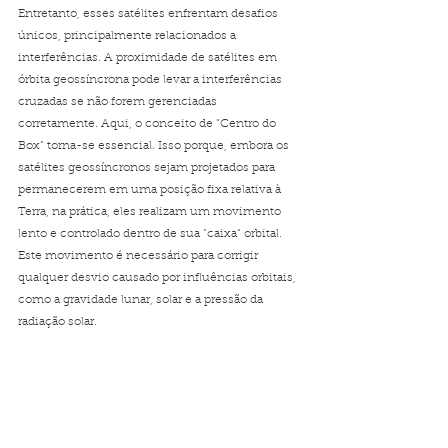
Entretanto, esses satélites enfrentam desafios 
únicos, principalmente relacionados a 
interferências. A proximidade de satélites em 
órbita geossíncrona pode levar a interferências 
cruzadas se não forem gerenciadas 
corretamente. Aqui, o conceito de "Centro do 
Box" torna-se essencial. Isso porque, embora os 
satélites geossíncronos sejam projetados para 
permanecerem em uma posição fixa relativa à 
Terra, na prática, eles realizam um movimento 
lento e controlado dentro de sua "caixa" orbital. 
Este movimento é necessário para corrigir 
qualquer desvio causado por influências orbitais, 
como a gravidade lunar, solar e a pressão da 
radiação solar.