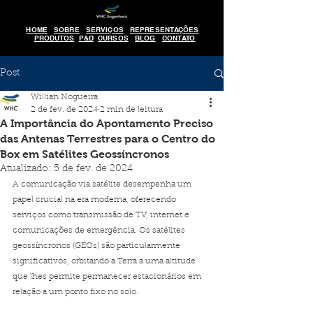
HOME
SOBRE
SERVIÇOS
REPRESENTAÇÕES
PRODUTOS
P&D
CURSOS
BLOG
CONTATO
Post
Willian Nogueira
2 de fev. de 2024
2 min de leitura
A Importância do Apontamento Preciso
das Antenas Terrestres para o Centro do
Box em Satélites Geossíncronos
Atualizado:
5 de fev. de 2024
A comunicação via satélite desempenha um 
papel crucial na era moderna, oferecendo 
serviços como transmissão de TV, internet e 
comunicações de emergência. Os satélites 
geossíncronos (GEOs) são particularmente 
significativos, orbitando a Terra a uma altitude 
que lhes permite permanecer estacionários em 
relação a um ponto fixo no solo.