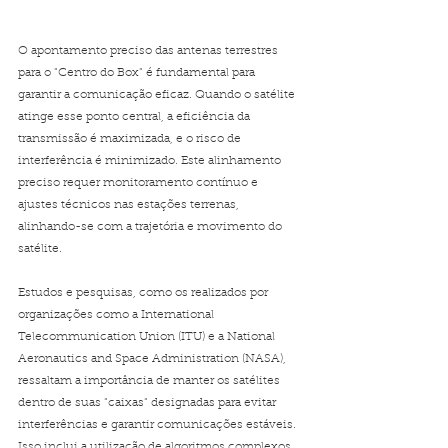
O apontamento preciso das antenas terrestres 
para o "Centro do Box" é fundamental para 
garantir a comunicação eficaz. Quando o satélite 
atinge esse ponto central, a eficiência da 
transmissão é maximizada, e o risco de 
interferência é minimizado. Este alinhamento 
preciso requer monitoramento contínuo e 
ajustes técnicos nas estações terrenas, 
alinhando-se com a trajetória e movimento do 
satélite.
Estudos e pesquisas, como os realizados por 
organizações como a International 
Telecommunication Union (ITU) e a National 
Aeronautics and Space Administration (NASA), 
ressaltam a importância de manter os satélites 
dentro de suas "caixas" designadas para evitar 
interferências e garantir comunicações estáveis. 
Isso inclui a utilização de algoritmos complexos 