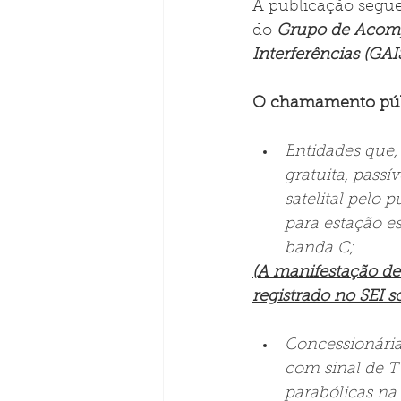
A publicação segue
do 
Grupo de Acomp
Interferências (GAI
O chamamento públ
E
ntidades que,
gratuita, pass
satelital pelo 
para estação es
banda C;
(A manifestação de
registrado no SEI s
C
oncessionária
com sinal de TV
parabólicas na