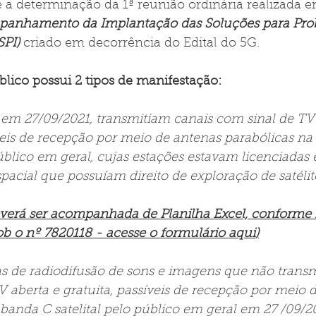
 a determinação da 1ª reunião ordinária realizada e
anhamento da Implantação das Soluções para Pro
SPI)
 criado em decorrência do Edital do 5G.
ico possui 2 tipos de manifestação:
 em 27/09/2021, transmitiam canais com sinal de TV 
íveis de recepção por meio de antenas parabólicas na
público em geral, cujas estações estavam licenciadas
pacial que possuíam direito de exploração de satélite
verá ser 
acompanhada de Planilha Excel, conforme
ob o nº 7820118 - acesse o formulário aqui
)
s de radiodifusão de sons e imagens que não transm
 aberta e gratuita, passíveis de recepção por meio 
 banda C satelital pelo público em geral em 27 /09/2