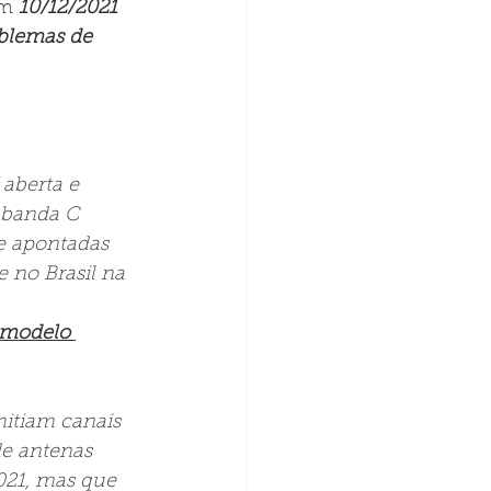
m 
10/12/2021
blemas de 
aberta e 
 banda C 
 e apontadas 
 no Brasil na 
 modelo 
itiam canais 
de antenas 
021, mas que 