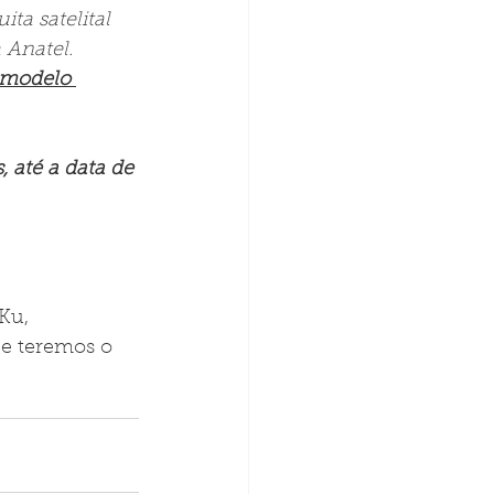
ta satelital 
 Anatel.
 modelo 
 até a data de 
Ku, 
e teremos o 