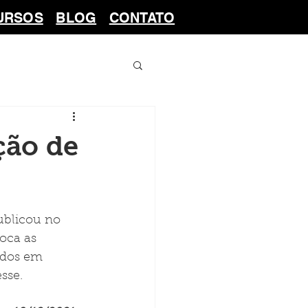
URSOS
BLOG
CONTATO
ção de
ublicou no 
oca as 
ados em 
sse.