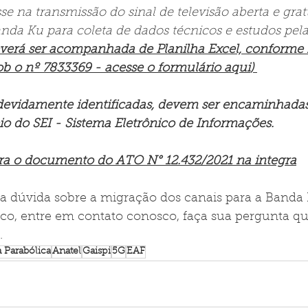
e na transmissão do sinal de televisão aberta e gratui
nda Ku para coleta de dados técnicos e estudos pela
verá ser 
acompanhada de Planilha Excel, conforme
ob o nº 7833369 - acesse o formulário aqui
) 
devidamente identificadas, devem ser encaminhadas,
io do SEI - Sistema Eletrônico de Informações
.
ira o documento do ATO N° 12.432/2021 na integra
 dúvida sobre a migração dos canais para a Banda 
o, entre em contato conosco, faça sua pergunta qu
.
 Parabólica
Anatel
Gaispi
5G
EAF