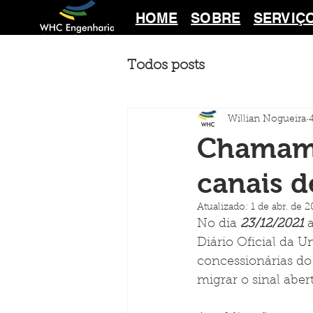
HOME
SOBRE
SERVIÇ
Todos posts
Willian Nogueira
Chamame
canais d
Atualizado:
1 de abr. de 
No dia 
23/12/2021
 
Diário Oficial da 
concessionárias do
migrar o sinal abe