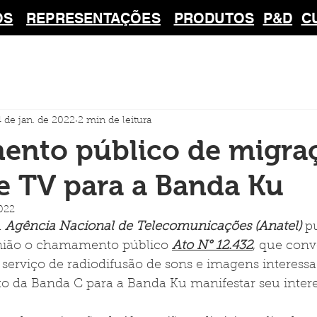
OS
REPRESENTAÇÕES
PRODUTOS
P&D
C
4 de jan. de 2022
2 min de leitura
nto público de migra
e TV para a Banda Ku
2022
a 
Agência Nacional de Telecomunicações (Anatel)
 p
União o chamamento público 
Ato N° 12.432
, que conv
 serviço de radiodifusão de sons e imagens interess
rto da Banda C para a Banda Ku manifestar seu intere