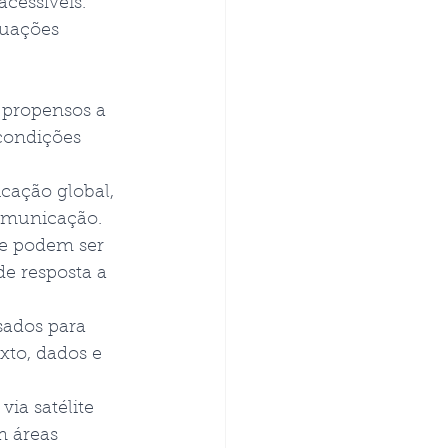
cessíveis.
tuações 
 propensos a 
 condições 
cação global, 
comunicação.
te podem ser 
e resposta a 
sados para 
to, dados e 
a satélite 
m áreas 