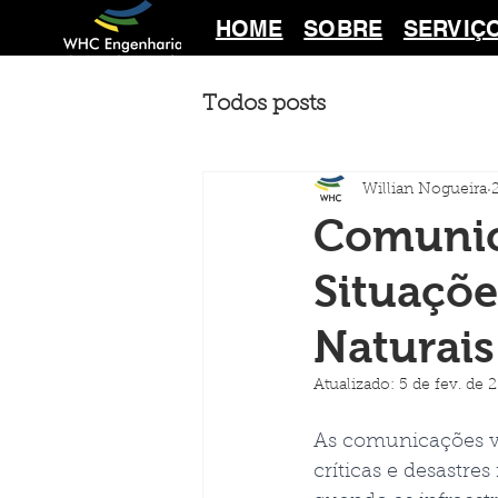
HOME
SOBRE
SERVIÇ
Todos posts
Willian Nogueira
Comunic
Situaçõe
Naturais
Atualizado:
5 de fev. de 
As comunicações vi
críticas e desastr