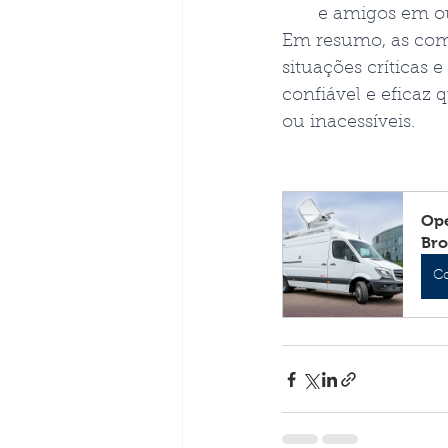
e amigos em ou
Em resumo, as comu
situações críticas
confiável e eficaz 
ou inacessíveis.
Ope
Bro
C