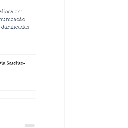
aliosa em 
omunicação 
 danificadas 
a Satélite-