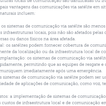
ruturas locais de comunicação são danificadas ou ina
pais vantagens das comunicações via satélite em si
s naturais incluem:
: os sistemas de comunicação via satélite são menos
s infraestruturas locais, pois não são afetados pelas
rsas ou danos físicos na área afetada.
al: os satélites podem fornecer cobertura de comuni
nte da localização ou da infraestrutura local de 
implantação: os sistemas de comunicação via satéli
pidamente, permitindo que as equipes de resgate e d
comuniquem imediatamente após uma emergência.
 os sistemas de comunicação via satélite podem ser u
edade de aplicações de comunicação, como voz, tex
tos: a implementação de sistemas de comunicação vi
s custos de infraestrutura local e de comunicação e