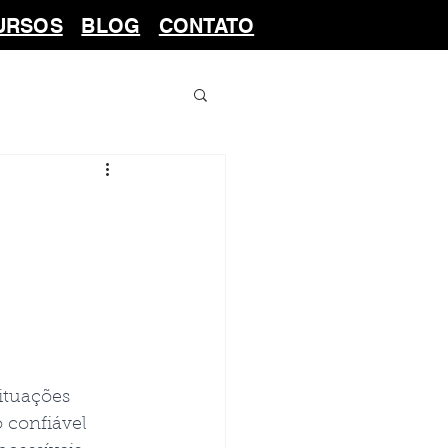
URSOS
BLOG
CONTATO
ituações 
 confiável 