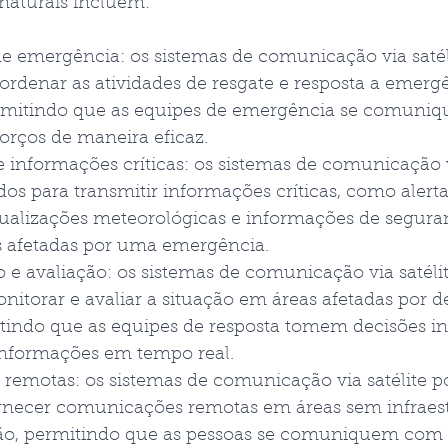
s naturais incluem:
 emergência: os sistemas de comunicação via satél
ordenar as atividades de resgate e resposta a emerg
ermitindo que as equipes de emergência se comuniq
rços de maneira eficaz.
 informações críticas: os sistemas de comunicação vi
os para transmitir informações críticas, como alerta
ualizações meteorológicas e informações de seguran
s afetadas por uma emergência.
e avaliação: os sistemas de comunicação via satéli
itorar e avaliar a situação em áreas afetadas por de
itindo que as equipes de resposta tomem decisões i
nformações em tempo real.
emotas: os sistemas de comunicação via satélite p
rnecer comunicações remotas em áreas sem infraestr
o, permitindo que as pessoas se comuniquem com s