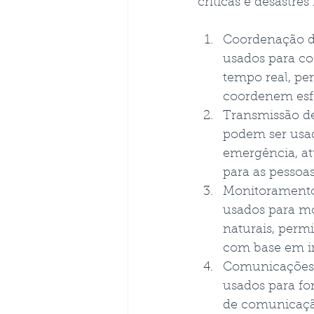
críticas e desastre
Coordenação de
usados para co
tempo real, p
coordenem esfo
Transmissão de
podem ser usad
emergência, at
para as pessoa
Monitoramento 
usados para mon
naturais, perm
com base em i
Comunicações r
usados para fo
de comunicaçã