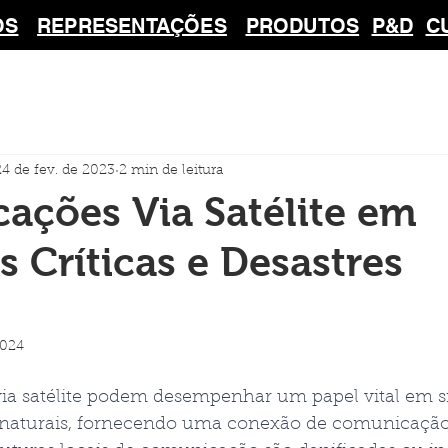
OS
REPRESENTAÇÕES
PRODUTOS
P&D
C
24 de fev. de 2023
2 min de leitura
ações Via Satélite em
s Críticas e Desastres
2024
a satélite podem desempenhar um papel vital em s
es naturais, fornecendo uma conexão de comunicação