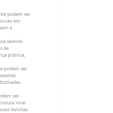
ite podem ser 
ências em 
uem e 
a satélite 
s de 
ça pública, 
te podem ser 
sastres 
nformadas 
odem ser 
utura local 
uas famílias 