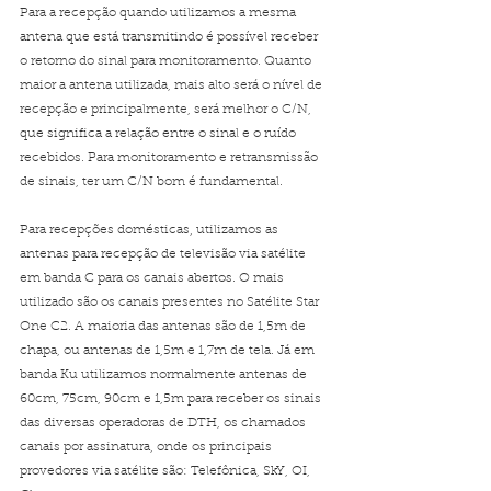
Para a recepção quando utilizamos a mesma 
antena que está transmitindo é possível receber 
o retorno do sinal para monitoramento. Quanto 
maior a antena utilizada, mais alto será o nível de 
recepção e principalmente, será melhor o C/N, 
que significa a relação entre o sinal e o ruído 
recebidos. Para monitoramento e retransmissão 
de sinais, ter um C/N bom é fundamental. 
Para recepções domésticas, utilizamos as 
antenas para recepção de televisão via satélite 
em banda C para os canais abertos. O mais 
utilizado são os canais presentes no Satélite Star 
One C2. A maioria das antenas são de 1,5m de 
chapa, ou antenas de 1,5m e 1,7m de tela. Já em 
banda Ku utilizamos normalmente antenas de 
60cm, 75cm, 90cm e 1,5m para receber os sinais 
das diversas operadoras de DTH, os chamados 
canais por assinatura, onde os principais 
provedores via satélite são: Telefônica, SkY, OI, 