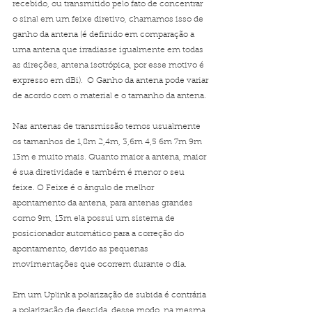
recebido, ou transmitido pelo fato de concentrar 
o sinal em um feixe diretivo, chamamos isso de 
ganho da antena (é definido em comparação a 
uma antena que irradiasse igualmente em todas 
as direções, antena isotrópica, por esse motivo é 
expresso em dBi).  O Ganho da antena pode variar 
de acordo com o material e o tamanho da antena.
Nas antenas de transmissão temos usualmente 
os tamanhos de 1,8m 2,4m, 3,6m 4,5 6m 7m 9m 
13m e muito mais. Quanto maior a antena, maior 
é sua diretividade e também é menor o seu 
feixe. O Feixe é o ângulo de melhor 
apontamento da antena, para antenas grandes 
como 9m, 13m ela possui um sistema de 
posicionador automático para a correção do 
apontamento, devido as pequenas 
movimentações que ocorrem durante o dia.
Em um Uplink a polarização de subida é contrária 
a polarização de descida, desse modo, na mesma 