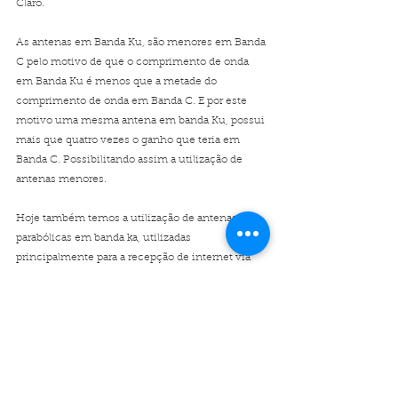
Claro. 
As antenas em Banda Ku, são menores em Banda 
C pelo motivo de que o comprimento de onda 
em Banda Ku é menos que a metade do 
comprimento de onda em Banda C. E por este 
motivo uma mesma antena em banda Ku, possui 
mais que quatro vezes o ganho que teria em 
Banda C. Possibilitando assim a utilização de 
antenas menores.
Hoje também temos a utilização de antenas 
parabólicas em banda ka, utilizadas 
principalmente para a recepção de internet via 
satélite.
Banda C
Banda Ku
LNB
Antena Parabólica
Uplink
Satélite
LNBF
Antena