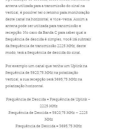
antena utilizada para a transmissão do sinal na 
vertical, é possível ter o retorno para monitoração 
deste canal na horizontal, e vice-versa. Assim a 
antena pode ser utilizada para transmissão e 
recepção. No caso da Banda C para saber qual a 
frequência de descida é simples, você irá subtrair 
da frequência de transmissão 2225 MHz, deste 
modo, terá a frequência de descida do sinal.
Por exemplo um canal que tenha um Uplink na 
frequência de 5920,75 MHz na polarização 
vertical, a sua recepção será 3695,75 MHz na 
polarização horizontal.
Frequência de Descida = Frequência de Uplink – 
2225 MHz
Frequência de Descida = 5920,75 MHz – 2225 
MHz
Frequência de Descida = 3695,75 MHz