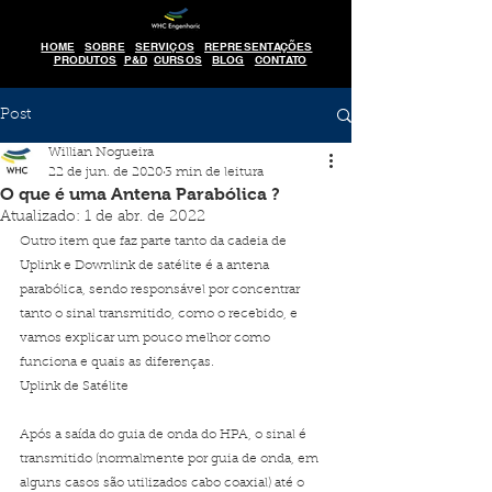
HOME
SOBRE
SERVIÇOS
REPRESENTAÇÕES
PRODUTOS
P&D
CURSOS
BLOG
CONTATO
Post
Willian Nogueira
22 de jun. de 2020
3 min de leitura
O que é uma Antena Parabólica ?
Atualizado:
1 de abr. de 2022
Outro item que faz parte tanto da cadeia de 
Uplink e Downlink de satélite é a antena 
parabólica, sendo responsável por concentrar 
tanto o sinal transmitido, como o recebido, e 
vamos explicar um pouco melhor como 
funciona e quais as diferenças.
Uplink de Satélite
Após a saída do guia de onda do HPA, o sinal é 
transmitido (normalmente por guia de onda, em 
alguns casos são utilizados cabo coaxial) até o 