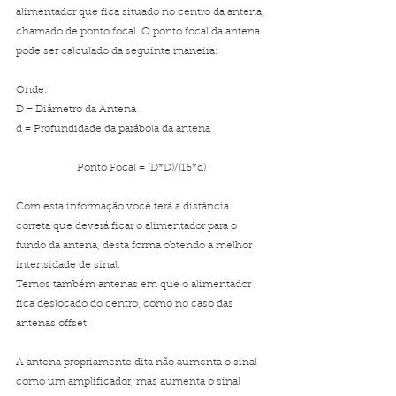
alimentador que fica situado no centro da antena, 
chamado de ponto focal. O ponto focal da antena 
pode ser calculado da seguinte maneira:
Onde:
D = Diâmetro da Antena
d = Profundidade da parábola da antena
Ponto Focal = (D*D)/(16*d)
Com esta informação você terá a distância 
correta que deverá ficar o alimentador para o 
fundo da antena, desta forma obtendo a melhor 
intensidade de sinal.
Temos também antenas em que o alimentador 
fica deslocado do centro, como no caso das 
antenas offset.
A antena propriamente dita não aumenta o sinal 
como um amplificador, mas aumenta o sinal 