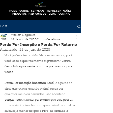
HOME
SOBRE
SERVIÇOS
REPRESENTAÇÕES
PRODUTOS
P&D
CURSOS
BLOG
CONTATO
Post
Willian Nogueira
14 de abr. de 2020
2 min de leitura
Perda Por Inserção e Perda Por Retorno
Atualizado:
26 de jun. de 2025
Você já deve ter ouvido falar nestes temos, porém 
você sabe o que realmente significam? Venha 
descobrir agora neste post que preparamos para 
vocês.
Perda Por Inserção (Insertion Loss)
, é a perda de 
sinal que ocorre quando o sinal passa por 
qualquer meio ou caminho. Isso acontece 
porque todo material por menor que seja possui 
uma resistência e faz com que o nível de sinal da 
saída seja menor do que o nível de entrada. E 