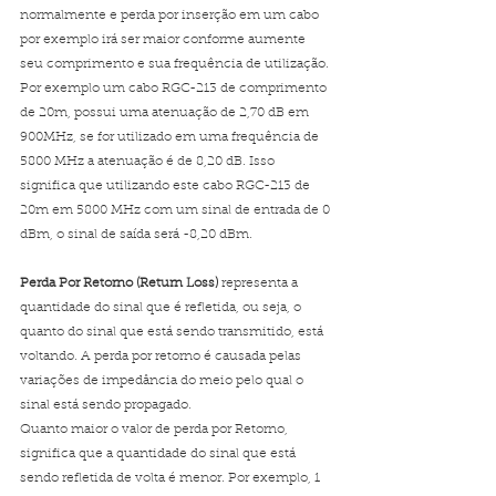
normalmente e perda por inserção em um cabo 
por exemplo irá ser maior conforme aumente 
seu comprimento e sua frequência de utilização.
Por exemplo um cabo RGC-213 de comprimento 
de 20m, possui uma atenuação de 2,70 dB em 
900MHz, se for utilizado em uma frequência de 
5800 MHz a atenuação é de 8,20 dB. Isso 
significa que utilizando este cabo RGC-213 de 
20m em 5800 MHz com um sinal de entrada de 0 
dBm, o sinal de saída será -8,20 dBm.
Perda Por Retorno (Return Loss)
 representa a 
quantidade do sinal que é refletida, ou seja, o 
quanto do sinal que está sendo transmitido, está 
voltando. A perda por retorno é causada pelas 
variações de impedância do meio pelo qual o 
sinal está sendo propagado.
Quanto maior o valor de perda por Retorno, 
significa que a quantidade do sinal que está 
sendo refletida de volta é menor. Por exemplo, 1 