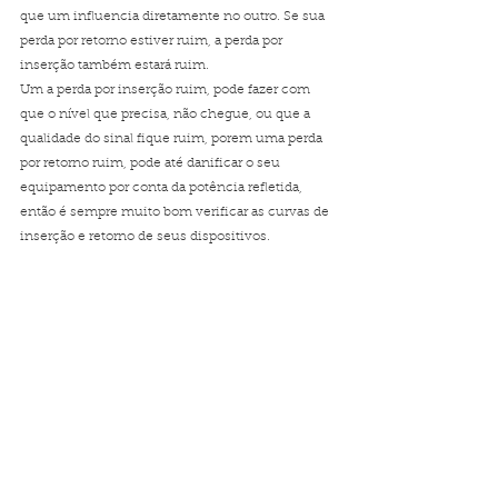
que um influencia diretamente no outro. Se sua 
perda por retorno estiver ruim, a perda por 
inserção também estará ruim.
Um a perda por inserção ruim, pode fazer com 
que o nível que precisa, não chegue, ou que a 
qualidade do sinal fique ruim, porem uma perda 
por retorno ruim, pode até danificar o seu 
equipamento por conta da potência refletida, 
então é sempre muito bom verificar as curvas de 
inserção e retorno de seus dispositivos.