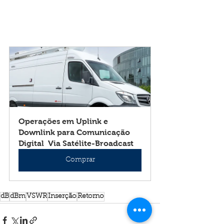
Operações em Uplink e 
Downlink para Comunicação 
Digital  Via Satélite-Broadcast
Comprar
dB
dBm
VSWR
Inserção
Retorno