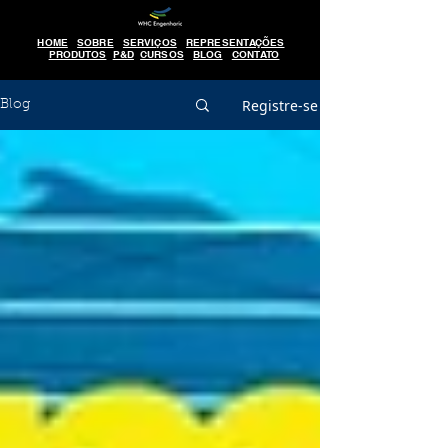
HOME
SOBRE
SERVIÇOS
REPRESENTAÇÕES
PRODUTOS
P&D
CURSOS
BLOG
CONTATO
Registre-se
Blog