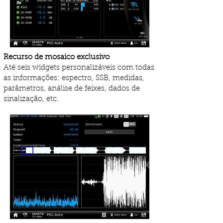
Recurso de mosaico exclusivo
Até seis widgets personalizáveis ​​com todas
as informações: espectro, SSB, medidas,
parâmetros, análise de feixes, dados de
sinalização, etc.