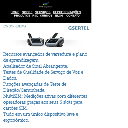
HOME
SOBRE
SERVIÇOS
REPRESENTAÇÕES
PRODUTOS
P&D
CURSOS
BLOG
CONTATO
HEXYLON GAMMA
Recursos avançados de varredura e plano
de aprendizagem.
Analisador de Sinal Abrangente.
Testes de Qualidade de Serviço de Voz e
Dados.
Funções avançadas de Teste de
Direção/Caminhada.
MultiSIM: Medições ativas com diferentes
operadoras graças aos seus 6 slots para
cartões SIM.
Tudo em um único dispositivo leve e
ergonômico.