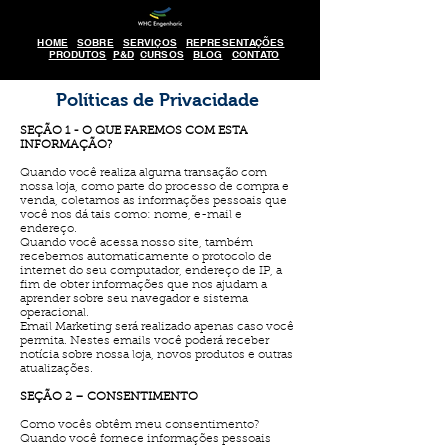
HOME
SOBRE
SERVIÇOS
REPRESENTAÇÕES
PRODUTOS
P&D
CURSOS
BLOG
CONTATO
Políticas de Privacidade
SEÇÃO 1 - O QUE FAREMOS COM ESTA
INFORMAÇÃO?
Quando você realiza alguma transação com
nossa loja, como parte do processo de compra e
venda, coletamos as informações pessoais que
você nos dá tais como: nome, e-mail e
endereço.
Quando você acessa nosso site, também
recebemos automaticamente o protocolo de
internet do seu computador, endereço de IP, a
fim de obter informações que nos ajudam a
aprender sobre seu navegador e sistema
operacional.
Email Marketing será realizado apenas caso você
permita. Nestes emails você poderá receber
notícia sobre nossa loja, novos produtos e outras
atualizações.
SEÇÃO 2 – CONSENTIMENTO
Como vocês obtêm meu consentimento?
Quando você fornece informações pessoais