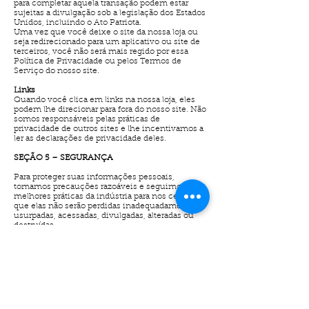
para completar aquela transação podem estar
sujeitas a divulgação sob a legislação dos Estados
Unidos, incluindo o Ato Patriota.
Uma vez que você deixe o site da nossa loja ou
seja redirecionado para um aplicativo ou site de
terceiros, você não será mais regido por essa
Política de Privacidade ou pelos Termos de
Serviço do nosso site.
Links
Quando você clica em links na nossa loja, eles
podem lhe direcionar para fora do nosso site. Não
somos responsáveis pelas práticas de
privacidade de outros sites e lhe incentivamos a
ler as declarações de privacidade deles.
SEÇÃO 5 – SEGURANÇA
Para proteger suas informações pessoais,
tomamos precauções razoáveis e seguimos as
melhores práticas da indústria para nos certificar
que elas não serão perdidas inadequadamente,
usurpadas, acessadas, divulgadas, alteradas ou
destruídas.
Se você nos fornece as suas informações de
cartão de crédito, essa informação é criptografada
usando tecnologia "secure socket layer" (SSL) e
armazenada com uma criptografia AES-256.
Embora nenhum método de transmissão pela
Internet ou armazenamento eletrônico é 100%
seguro, nós seguimos todos os requisitos da
PCI-DSS e implementamos padrões adicionais