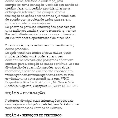
como nome, telefone e endereço, para
completar: uma transação, verificar seu cartão de
crédito, fazer um pedido, providenciar uma
entrega ou retornar uma compra. Após a
realização de ações entendemos que você está
de acordo com a coleta de dados para serem
utilizados pela nossa empresa.
Se pedimos por suas informações pessoais por
uma razão secundária, como marketing, vamos
lhe pedir diretamente por seu consentimento,
ou lhe fornecer a oportunidade de dizer não.
E caso você queira retirar seu consentimento,
como proceder?
Se após você nos fornecer seus dados, você
mudar de ideia, você pode retirar o seu
consentimento para que possamos entrar em
contato, para a coleção de dados contínua, uso ou
divulgação de suas informações, a qualquer
momento, entrando em contato conosco em
whcengenharia@whcengenharia.com
ou nos
enviando uma correspondência em: WHC
Engenharia Rua Santo Antônio, 69, Sala 4, Vila
Antônio Augusto, Caçapava-SP, CEP:
12.287-060
SEÇÃO 3 – DIVULGAÇÃO
Podemos divulgar suas informações pessoais
caso sejamos obrigados pela lei para fazê-lo ou se
você violar nossos Termos de Serviço.
SEÇÃO 4 - SERVIÇOS DE TERCEIROS