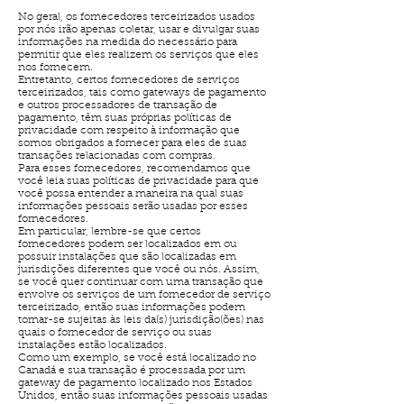
No geral, os fornecedores terceirizados usados
por nós irão apenas coletar, usar e divulgar suas
informações na medida do necessário para
permitir que eles realizem os serviços que eles
nos fornecem.
Entretanto, certos fornecedores de serviços
terceirizados, tais como gateways de pagamento
e outros processadores de transação de
pagamento, têm suas próprias políticas de
privacidade com respeito à informação que
somos obrigados a fornecer para eles de suas
transações relacionadas com compras.
Para esses fornecedores, recomendamos que
você leia suas políticas de privacidade para que
você possa entender a maneira na qual suas
informações pessoais serão usadas por esses
fornecedores.
Em particular, lembre-se que certos
fornecedores podem ser localizados em ou
possuir instalações que são localizadas em
jurisdições diferentes que você ou nós. Assim,
se você quer continuar com uma transação que
envolve os serviços de um fornecedor de serviço
terceirizado, então suas informações podem
tornar-se sujeitas às leis da(s) jurisdição(ões) nas
quais o fornecedor de serviço ou suas
instalações estão localizados.
Como um exemplo, se você está localizado no
Canadá e sua transação é processada por um
gateway de pagamento localizado nos Estados
Unidos, então suas informações pessoais usadas