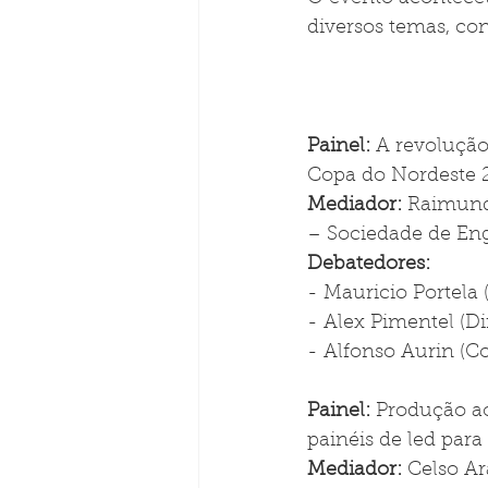
diversos temas, con
Painel: 
A revolução
Copa do Nordeste 
Mediador: 
Raimund
– Sociedade de Eng
Debatedores:
- Mauricio Portela
- Alex Pimentel (D
- Alfonso Aurin (C
Painel: 
Produção ao
painéis de led para
Mediador: 
Celso Ar