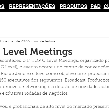
OS
REPRESENTAÇÕES
PRODUTOS
P&D
C
0 de mai. de 2022
3 min de leitura
 Level Meetings
aconteceu o 1° TOP C Level Meetings, organizado po
C Level), o evento ocorreu 
no centro de convenções
 Rio de Janeiro e teve como objetivo uma proposta 
150 executivos dos segmentos: Broadcast, Production
omove o networking e a difusão de novidades sobr
 exclusivas rodadas de negócios.
os, e profissionais de alto nível do mercado presen