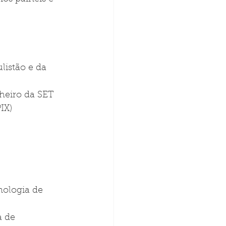
istão e da 
heiro da SET 
IX)
nologia de 
 de 