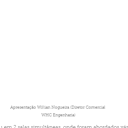
Apresentação Willian Nogueira (Diretor Comercial 
WHC Engenharia)
 em 2 salas simultâneas, onde foram abordados vári