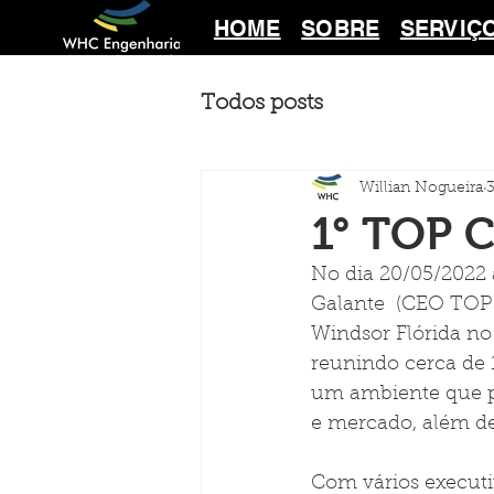
HOME
SOBRE
SERVIÇ
Todos posts
Willian Nogueira
3
1° TOP C
No dia 20/05/2022 
Galante  (CEO TOP 
Windsor Flórida no
reunindo cerca de 
um ambiente que pr
e mercado, além de
Com vários executiv