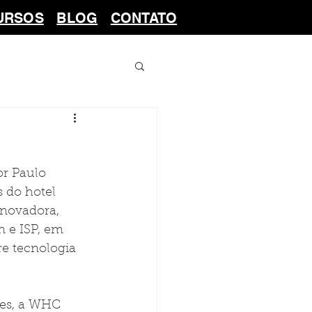
URSOS
BLOG
CONTATO
r Paulo 
 do hotel 
inovadora, 
 e ISP, em 
e tecnologia 
tes, a WHC 