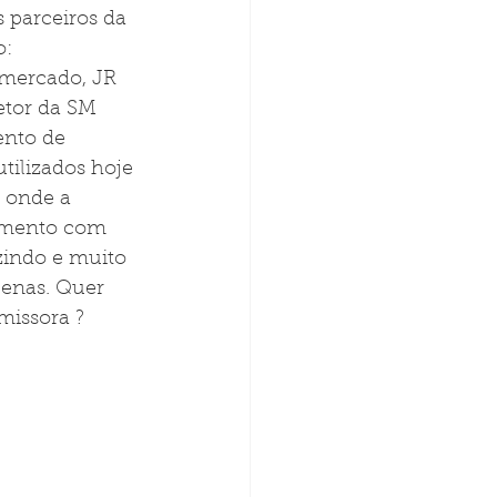
 parceiros da 
: 
 mercado, JR 
tor da SM 
ento de 
tilizados hoje 
 onde a 
timento com 
indo e muito 
enas. Quer 
issora ? 