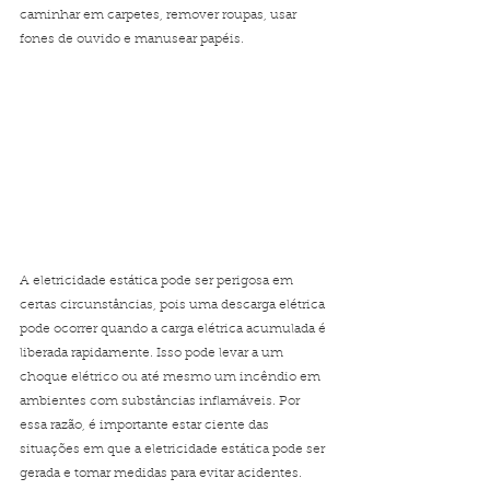
caminhar em carpetes, remover roupas, usar 
fones de ouvido e manusear papéis.
A eletricidade estática pode ser perigosa em 
certas circunstâncias, pois uma descarga elétrica 
pode ocorrer quando a carga elétrica acumulada é 
liberada rapidamente. Isso pode levar a um 
choque elétrico ou até mesmo um incêndio em 
ambientes com substâncias inflamáveis. Por 
essa razão, é importante estar ciente das 
situações em que a eletricidade estática pode ser 
gerada e tomar medidas para evitar acidentes.