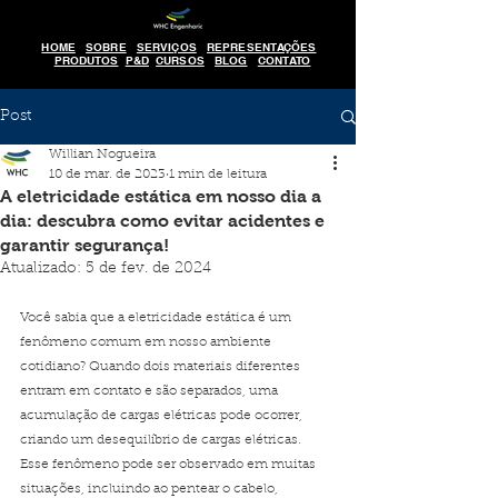
HOME
SOBRE
SERVIÇOS
REPRESENTAÇÕES
PRODUTOS
P&D
CURSOS
BLOG
CONTATO
Post
Willian Nogueira
10 de mar. de 2023
1 min de leitura
A eletricidade estática em nosso dia a
dia: descubra como evitar acidentes e
garantir segurança!
Atualizado:
5 de fev. de 2024
Você sabia que a eletricidade estática é um 
fenômeno comum em nosso ambiente 
cotidiano? Quando dois materiais diferentes 
entram em contato e são separados, uma 
acumulação de cargas elétricas pode ocorrer, 
criando um desequilíbrio de cargas elétricas. 
Esse fenômeno pode ser observado em muitas 
situações, incluindo ao pentear o cabelo, 