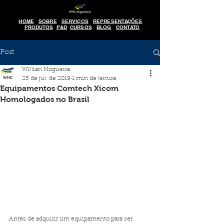
HOME
SOBRE
SERVIÇOS
REPRESENTAÇÕES
PRODUTOS
P&D
CURSOS
BLOG
CONTATO
Post
Willian Nogueira
25 de jul. de 2019
1 min de leitura
Equipamentos Comtech Xicom
Homologados no Brasil
Antes de adquirir um equipamento para ser 