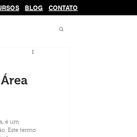
URSOS
BLOG
CONTATO
 Área
a, é um 
o. Este termo 