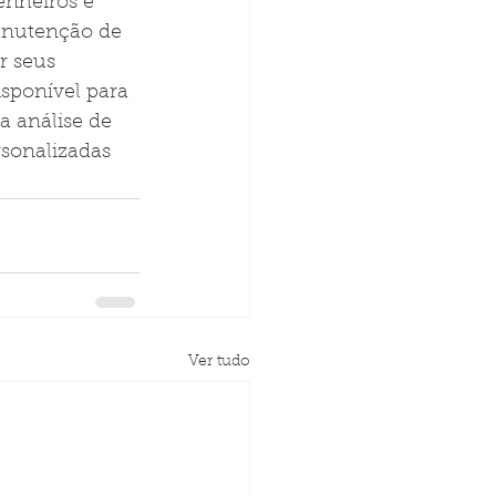
enheiros e 
anutenção de 
r seus 
isponível para 
a análise de 
rsonalizadas 
Ver tudo