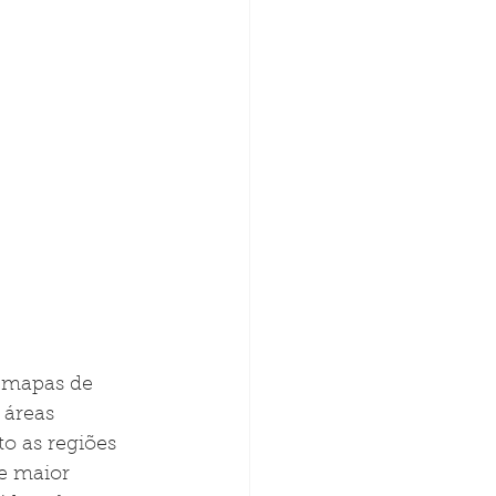
r mapas de 
 áreas 
o as regiões 
e maior 