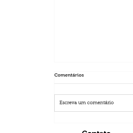
Comentários
Escreva um comentário
SET Expo 2024: Um Marco
na Engenharia de
Telecomunicações e RF