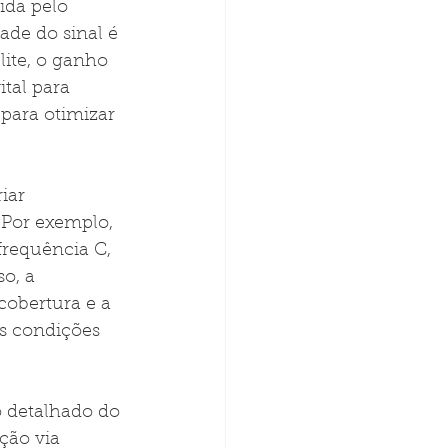
ida pelo 
ade do sinal é 
lite, o ganho 
tal para 
 para otimizar 
iar 
 Por exemplo, 
frequência C, 
o, a 
 cobertura e a 
s condições 
 detalhado do 
ção via 