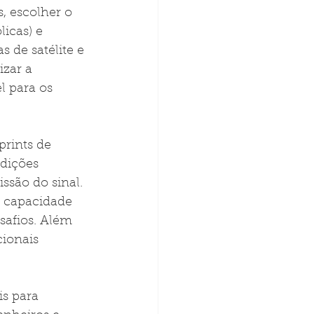
s, escolher o 
icas) e 
 de satélite e 
zar a 
l para os 
prints de 
dições 
são do sinal. 
a capacidade 
safios. Além 
ionais 
is para 