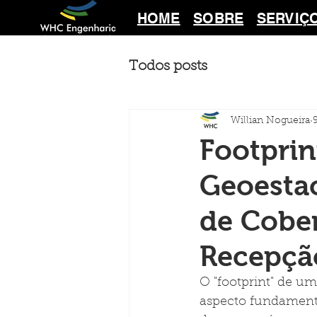
HOME
SOBRE
SERVIÇ
Todos posts
Willian Nogueira
Footprin
Geoestac
de Cobe
Recepçã
O "footprint" de u
aspecto fundamenta