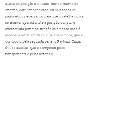
ajuste de posição e altitude, fornecimento de 
energia, equilíbrio térmico) ou seja todos os 
parâmetros necessários para que o satélite possa 
se manter operacional na posição correta, e 
exercer sua principal função que nesse caso é 
receber e retransmitir os sinais recebidos, que é 
composto pela segunda parte, o Payload (Carga 
útil do satélite, que é composto pelos 
transponders e pelas antenas).