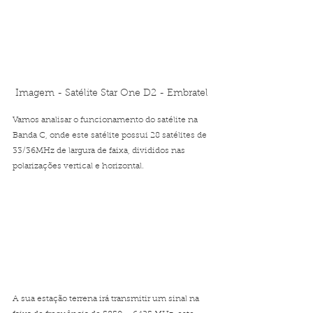
Imagem - Satélite Star One D2 - Embratel
Vamos analisar o funcionamento do satélite na 
Banda C, onde este satélite possui 28 satélites de 
33/36MHz de largura de faixa, divididos nas 
polarizações vertical e horizontal.
A sua estação terrena irá transmitir um sinal na 