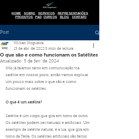
HOME
SOBRE
SERVIÇOS
REPRESENTAÇÕES
PRODUTOS
P&D
CURSOS
BLOG
CONTATO
Post
Willian Nogueira
13 de abr. de 2022
3 min de leitura
O que são e como funcionam os Satélites
Atualizado:
5 de fev. de 2024
Nós já falamos tanto em comunicação via 
satélite em nossos posts, então vamos explicar 
um pouco mais sobre o que são e como 
funcionam os satélites.
O que é um satélite?
Satélite é um corpo que gira em torno de outro. 
Os satélites podem ser naturais e artificiais. Um 
exemplo de satélite natural, é a lua, que gira em 
torno da Terra. Os satélites artificiais são feitos 