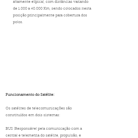
altamente elípica), com distâncias variando 
de 1.000 a 40.000 Km, sendo colocados nesta 
posição principalmente para cobertura dos 
polos.
Funcionamento do Satélite:
Os satélites de telecomunicações são 
constituídos em dois sistemas:
BUS (Responsável pela comunicação com a 
central e telemetria do satélite, propulsão, e 