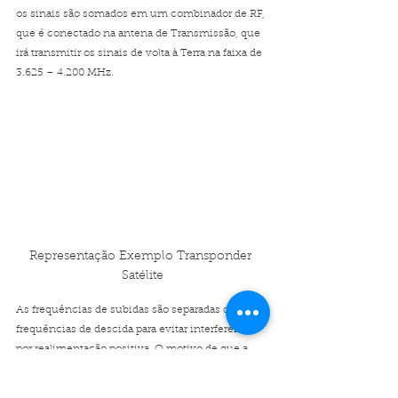
os sinais são somados em um combinador de RF, 
que é conectado na antena de Transmissão, que 
irá transmitir os sinais de volta à Terra na faixa de 
3.625 – 4.200 MHz.
Representação Exemplo Transponder 
Satélite
As frequências de subidas são separadas das 
frequências de descida para evitar interferência 
por realimentação positiva. O motivo de que a 
frequência de subida é feita em faixa de 
frequência mais alta do que a frequência de 