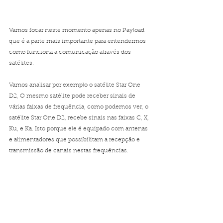
Vamos focar neste momento apenas no Payload 
que é a parte mais importante para entendermos 
como funciona a comunicação através dos 
satélites.
Vamos analisar por exemplo o satélite Star One 
D2, O mesmo satélite pode receber sinais de 
várias faixas de frequência, como podemos ver, o 
satélite Star One D2, recebe sinais nas faixas C, X, 
Ku, e Ka. Isto porque ele é equipado com antenas 
e alimentadores que possibilitam a recepção e 
transmissão de canais nestas frequências.