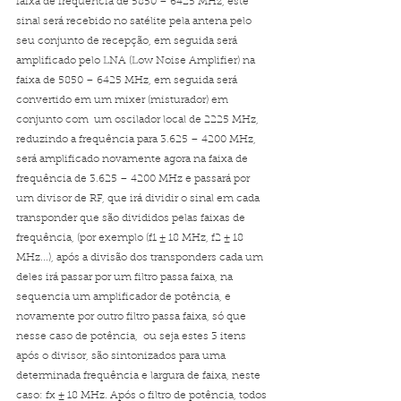
faixa de frequência de 5850 – 6425 MHz, este 
sinal será recebido no satélite pela antena pelo 
seu conjunto de recepção, em seguida será 
amplificado pelo LNA (Low Noise Amplifier) na 
faixa de 5850 – 6425 MHz, em seguida será 
convertido em um mixer (misturador) em 
conjunto com  um oscilador local de 2225 MHz, 
reduzindo a frequência para 3.625 – 4200 MHz, 
será amplificado novamente agora na faixa de 
frequência de 3.625 – 4200 MHz e passará por 
um divisor de RF, que irá dividir o sinal em cada 
transponder que são divididos pelas faixas de 
frequência, (por exemplo (f1 ± 18 MHz, f2 ± 18 
MHz...), após a divisão dos transponders cada um 
deles irá passar por um filtro passa faixa, na 
sequencia um amplificador de potência, e 
novamente por outro filtro passa faixa, só que 
nesse caso de potência,  ou seja estes 3 itens 
após o divisor, são sintonizados para uma 
determinada frequência e largura de faixa, neste 
caso: fx ± 18 MHz. Após o filtro de potência, todos 