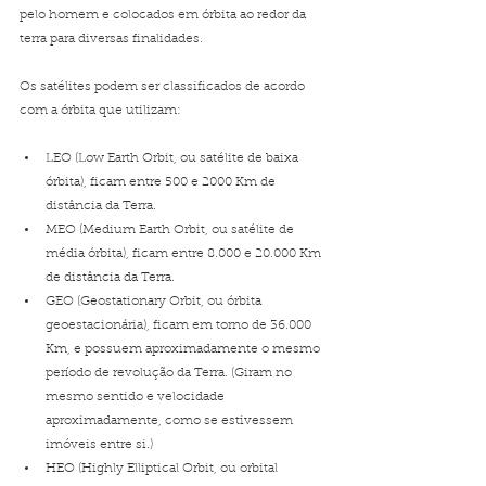
pelo homem e colocados em órbita ao redor da 
terra para diversas finalidades. 
Os satélites podem ser classificados de acordo 
com a órbita que utilizam:
LEO (Low Earth Orbit, ou satélite de baixa 
órbita), ficam entre 500 e 2000 Km de 
distância da Terra.
MEO (Medium Earth Orbit, ou satélite de 
média órbita), ficam entre 8.000 e 20.000 Km 
de distância da Terra.
GEO (Geostationary Orbit, ou órbita 
geoestacionária), ficam em torno de 36.000 
Km, e possuem aproximadamente o mesmo 
período de revolução da Terra. (Giram no 
mesmo sentido e velocidade 
aproximadamente, como se estivessem 
imóveis entre si.)
HEO (Highly Elliptical Orbit, ou orbital 