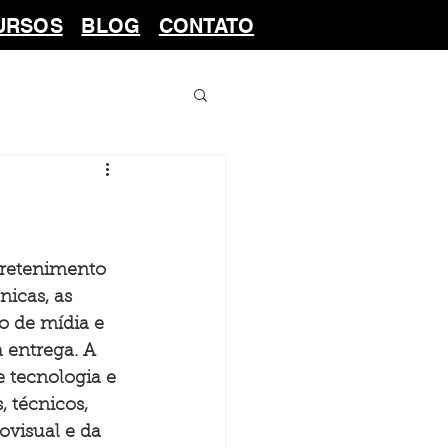
URSOS
BLOG
CONTATO
tretenimento 
icas, as 
o de mídia e 
 entrega. A 
 tecnologia e 
 técnicos, 
ovisual e da 