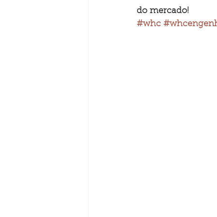
do mercado!
#whc
#whcengenh