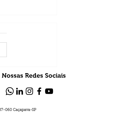
rferência em Satélite
cente (ASI) em
Nossas Redes Sociais
nicações Via Satélite
.287-060 Caçapava-SP