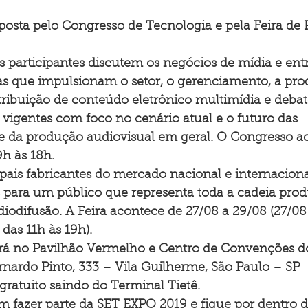
sta pelo Congresso de Tecnologia e pela Feira de 
articipantes discutem os negócios de mídia e ent
as que impulsionam o setor, o gerenciamento, a pro
stribuição de conteúdo eletrônico multimídia e deb
vigentes com foco no cenário atual e o futuro das 
 da produção audiovisual em geral. O Congresso a
9h às 18h.
ipais fabricantes do mercado nacional e internacion
s para um público que representa toda a cadeia produ
diodifusão. A Feira acontece de 27/08 a 29/08 (27/08
 das 11h às 19h).
rá no Pavilhão Vermelho e Centro de Convenções d
rnardo Pinto, 333 – Vila Guilherme, São Paulo – SP
 gratuito saindo do Terminal Tietê.
fazer parte da SET EXPO 2019 e fique por dentro d