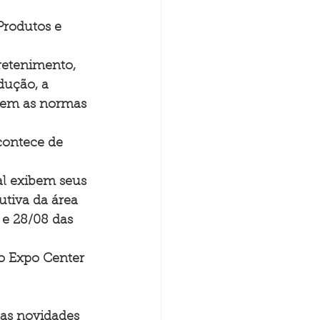
Produtos e 
retenimento, 
dução, a 
atem as normas 
contece de 
al exibem seus 
tiva da área 
 e 28/08 das 
o Expo Center 
as novidades 