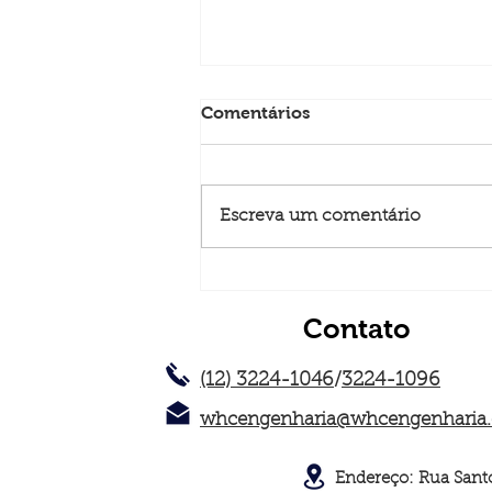
Comentários
Escreva um comentário
SET Expo 2024: Um Marco
na Engenharia de
Contato
Telecomunicações e RF
(12) 3224-1046
/
3224-1096
whcengenharia@whcengenharia
Endereço: Rua Santo