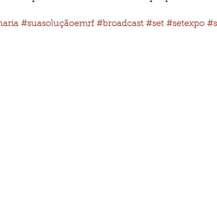
aria
#suasoluçãoemrf
#broadcast
#set
#setexpo
#s