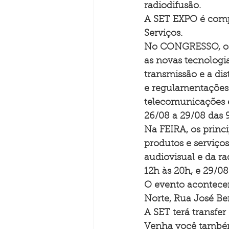
radiodifusão.
A SET EXPO é compo
Serviços.
No CONGRESSO, os p
as novas tecnologi
transmissão e a di
e regulamentações 
telecomunicações e
26/08 a 29/08 das 
Na FEIRA, os princ
produtos e serviço
audiovisual e da ra
12h às 20h, e 29/08
O evento acontece
Norte, Rua José Be
A SET terá transfer
Venha você também 