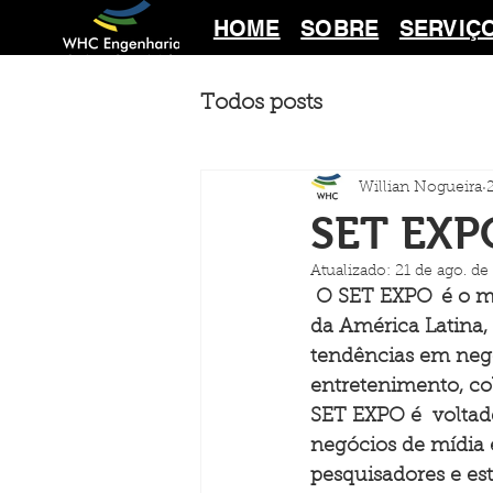
HOME
SOBRE
SERVIÇ
Todos posts
Willian Nogueira
SET EXP
Atualizado:
21 de ago. de
O SET EXPO  é o m
da América Latina, 
tendências em negó
entretenimento, cob
SET EXPO é  voltad
negócios de mídia e
pesquisadores e es