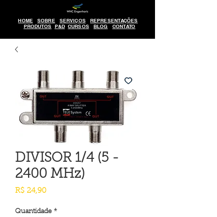
HOME
SOBRE
SERVIÇOS
REPRESENTAÇÕES
PRODUTOS
P&D
CURSOS
BLOG
CONTATO
DIVISOR 1/4 (5 -
2400 MHz)
Preço
R$ 24,90
Quantidade
*