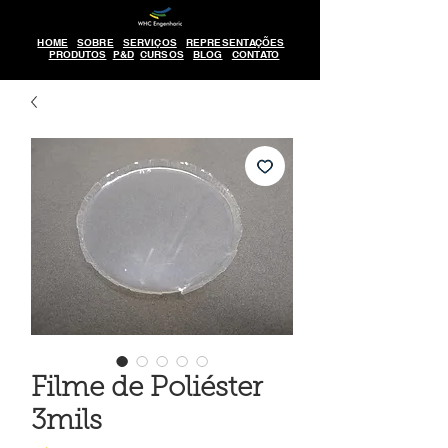
HOME
SOBRE
SERVIÇOS
REPRESENTAÇÕES
PRODUTOS
P&D
CURSOS
BLOG
CONTATO
Filme de Poliéster
3mils