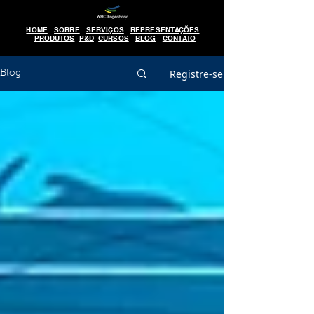
HOME
SOBRE
SERVIÇOS
REPRESENTAÇÕES
PRODUTOS
P&D
CURSOS
BLOG
CONTATO
Registre-se
Blog