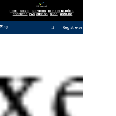
HOME
SOBRE
SERVIÇOS
REPRESENTAÇÕES
PRODUTOS
P&D
CURSOS
BLOG
CONTATO
Registre-se
Blog