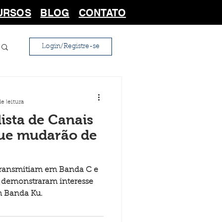
URSOS
BLOG
CONTATO
Login/Registre-se
e leitura
lista de Canais
que mudarão de
á transmitiam em Banda C e
e demonstraram interesse
m Banda Ku.