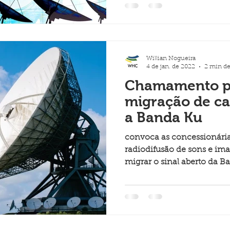
Willian Nogueira
4 de jan. de 2022
2 min de
Chamamento pú
migração de ca
a Banda Ku
convoca as concessionária
radiodifusão de sons e im
migrar o sinal aberto da 