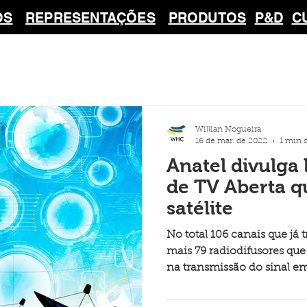
OS
REPRESENTAÇÕES
PRODUTOS
P&D
C
Willian Nogueira
16 de mar. de 2022
1 min d
Anatel divulga 
de TV Aberta 
satélite
No total 106 canais que j
mais 79 radiodifusores qu
na transmissão do sinal e