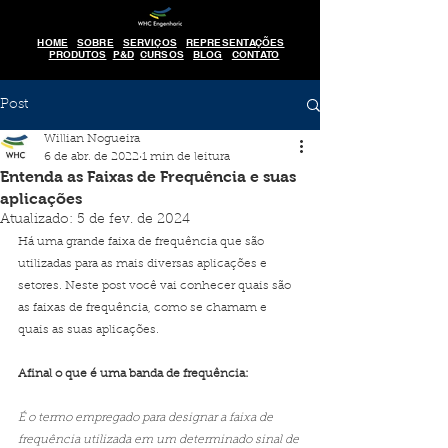
HOME
SOBRE
SERVIÇOS
REPRESENTAÇÕES
PRODUTOS
P&D
CURSOS
BLOG
CONTATO
Post
Willian Nogueira
6 de abr. de 2022
1 min de leitura
Entenda as Faixas de Frequência e suas
aplicações
Atualizado:
5 de fev. de 2024
Há uma grande faixa de frequência que são 
utilizadas para as mais diversas aplicações e 
setores. Neste post você vai conhecer quais são 
as faixas de frequência, como se chamam e 
quais as suas aplicações.
Afinal o que é uma banda de frequência: 
É o termo empregado para designar a faixa de 
frequência utilizada em um determinado sinal de 