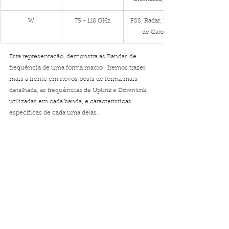
W
75 - 110 GHz
FSS, Radar, Raio 
de Calor
Esta representação, demonstra as Bandas de 
frequência de uma forma macro . Iremos trazer 
mais a frente em novos posts de forma mais 
detalhada, as frequências de Uplink e Downlink 
utilizadas em cada banda, e características 
específicas de cada uma delas.