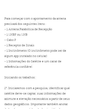
Para começar com o apontamento da antena 
precisará dos seguintes itens:
- 1 Antena Parabólica de Recepção
- 1 LNBF ou LNB
- Cabo F
- 1 Receptor de Sinais
- 1 Inclinômetro (O inclinômetro pode ser de 
algum app instalado no celular)
- 1 Informações do Satélite e um canal de 
referência confiável 
Iniciando os trabalhos: 
1°: Iniciaremos com a pesquisa, identificar qual 
satélite deve-se captar, suas informações de 
azimute e elevação necessários a partir de seus 
dados geográficos. Importante também anotar 