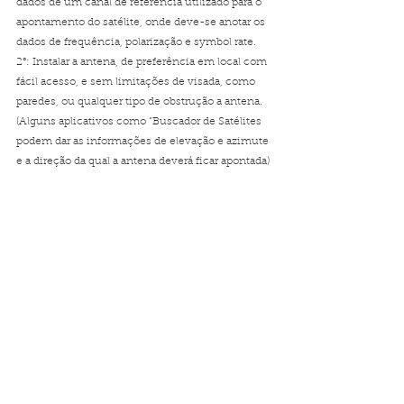
dados de um canal de referência utilizado para o 
apontamento do satélite, onde deve-se anotar os 
dados de frequência, polarização e symbol rate.
2°: Instalar a antena, de preferência em local com 
fácil acesso, e sem limitações de visada, como 
paredes, ou qualquer tipo de obstrução a antena. 
(Alguns aplicativos como “Buscador de Satélites 
podem dar as informações de elevação e azimute 
e a direção da qual a antena deverá ficar apontada)