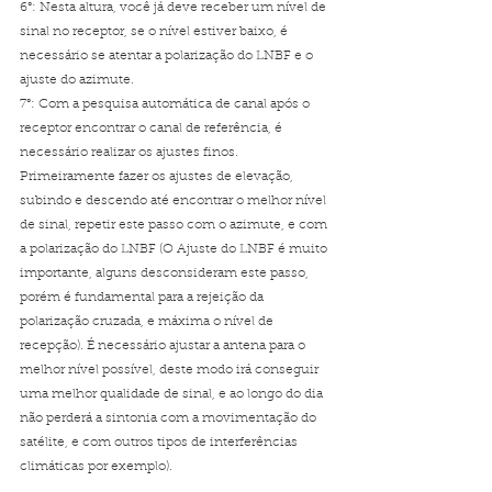
6°: Nesta altura, você já deve receber um nível de 
sinal no receptor, se o nível estiver baixo, é 
necessário se atentar a polarização do LNBF e o 
ajuste do azimute.
7°: Com a pesquisa automática de canal após o 
receptor encontrar o canal de referência, é 
necessário realizar os ajustes finos. 
Primeiramente fazer os ajustes de elevação, 
subindo e descendo até encontrar o melhor nível 
de sinal, repetir este passo com o azimute, e com 
a polarização do LNBF (O Ajuste do LNBF é muito 
importante, alguns desconsideram este passo, 
porém é fundamental para a rejeição da 
polarização cruzada, e máxima o nível de 
recepção). É necessário ajustar a antena para o 
melhor nível possível, deste modo irá conseguir 
uma melhor qualidade de sinal, e ao longo do dia 
não perderá a sintonia com a movimentação do 
satélite, e com outros tipos de interferências 
climáticas por exemplo).