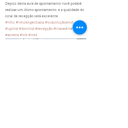
Depois desta aula de apontamento você poderá 
realizar um ótimo apontamento, e a qualidade do 
sinal de recepção será excelente.
#whc
#whcengenharia
#suasoluçãoemrf
#uplink
#dowlink
#recepção
#viasatélite
#antena
#lnb
#lnbf
Curso Operações em Uplink e 
Downlink para Comunicação 
Digital  Via Satélite
Comprar
Banda C
RF
Telecomunicações
LNB