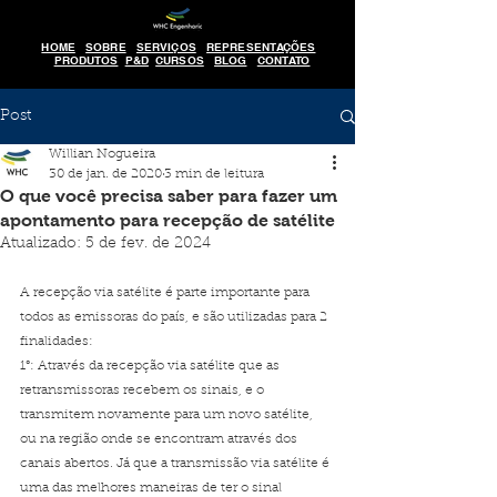
HOME
SOBRE
SERVIÇOS
REPRESENTAÇÕES
PRODUTOS
P&D
CURSOS
BLOG
CONTATO
Post
Willian Nogueira
30 de jan. de 2020
3 min de leitura
O que você precisa saber para fazer um
apontamento para recepção de satélite
Atualizado:
5 de fev. de 2024
A recepção via satélite é parte importante para 
todos as emissoras do país, e são utilizadas para 2 
finalidades: 
1°: Através da recepção via satélite que as 
retransmissoras recebem os sinais, e o 
transmitem novamente para um novo satélite, 
ou na região onde se encontram através dos 
canais abertos. Já que a transmissão via satélite é 
uma das melhores maneiras de ter o sinal 