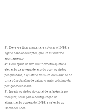
3°: Deve-se fixar a antena, e colocar o LNBF, e 
ligar o cabo ao receptor, que irá auxiliar no 
apontamento.
4°: Com ajuda de um inclinômetro ajustar a 
elevação da antena de acordo com os dados 
pesquisados, e ajustar o azimute com auxílio de 
uma bússola afim de deixar o mais próximo da 
posição necessária.
5°: Inserir os dados do canal de referência no 
receptor, notar para a configuração de 
alimentação correta do LNBF, e seleção do 
Oscilador Local