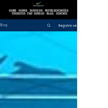
HOME
SOBRE
SERVIÇOS
REPRESENTAÇÕES
PRODUTOS
P&D
CURSOS
BLOG
CONTATO
Registre-se
Blog