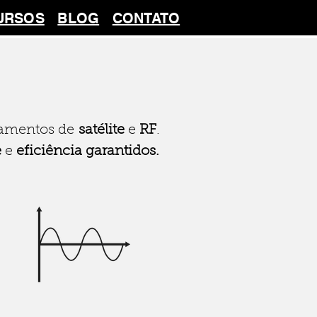
URSOS
BLOG
CONTATO
amentos de
satélite
e
RF
.
e
e
eficiência garantidos.