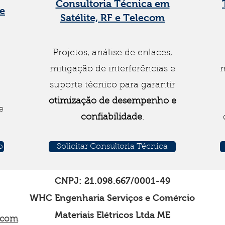
Consultoria Técnica em
 e
Satélite, RF e Telecom
Projetos, análise de enlaces,
mitigação de interferências e
m
suporte técnico para garantir
otimização de desempenho e
e
confiabilidade
.
o
Solicitar Consultoria Técnica
CNPJ: 21.098.667/0001-49
WHC Engenharia Serviços e Comércio
Materiais Elétricos Ltda ME
.com