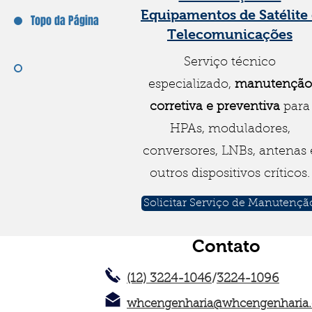
Equipamentos de Satélite
Topo da Página
Telecomunicações
Serviço técnico
especializado,
manutenção
corretiva e preventiva
para
HPAs, moduladores,
conversores, LNBs, antenas 
outros dispositivos críticos.
Solicitar Serviço de Manutençã
Contato
(12) 3224-1046
/
3224-1096
whcengenharia@whcengenharia