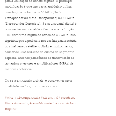
para a utilização de canais digitais. A principal 
modificação é que um canal analógico utiliza 
uma largura de banda de 18 MHz (Half-
Transponder ou Meio Transponder), ou 36 MHz 
(Transponder Completo), já em um canal digital é 
possível ter um canal de vídeo de alta definição 
(HD) com uma largura de banda de 4,5 MHz. Isso 
significa que a potência necessária para a subida 
do sinal para o satélite (uplink), é muito menor, 
causando uma redução de custos de segmento 
espacial, antenas parabólicas de transmissão de 
tamanhos menores e amplificadores (HPAs) de 
menores potência.
Ou seja em canais digitais, é possível ter uma 
qualidade melhor, com menor custo.  
#whc
#whcengenharia
#xicom
#rf
#broadcast
#twta
#suasoluçãoemrf
#comtechxicom
#cband
#uplink