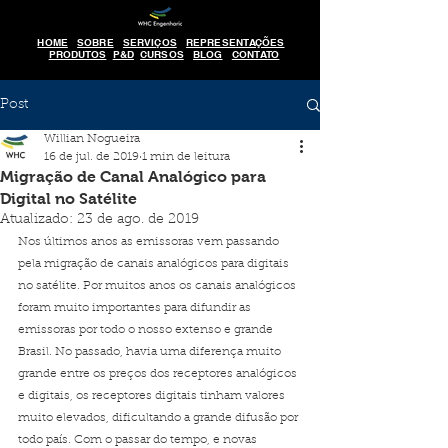
HOME
SOBRE
SERVIÇOS
REPRESENTAÇÕES
PRODUTOS
P&D
CURSOS
BLOG
CONTATO
Post
Willian Nogueira
16 de jul. de 2019
1 min de leitura
Migração de Canal Analógico para
Digital no Satélite
Atualizado:
23 de ago. de 2019
Nos últimos anos as emissoras vem passando 
pela migração de canais analógicos para digitais 
no satélite. Por muitos anos os canais analógicos 
foram muito importantes para difundir as 
emissoras por todo o nosso extenso e grande 
Brasil. No passado, havia uma diferença muito 
grande entre os preços dos receptores analógicos 
e digitais, os receptores digitais tinham valores 
muito elevados, dificultando a grande difusão por 
todo país. Com o passar do tempo, e novas 