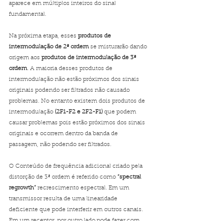
aparece em múltiplos inteiros do sinal 
fundamental.
Na próxima etapa, esses 
produtos de 
intermodulação de 2ª ordem
 se misturarão dando 
origem aos 
produtos de intermodulação de 3ª 
ordem
. A maioria desses produtos de 
intermodulação não estão próximos dos sinais 
originais podendo ser filtrados não causado 
problemas. No entanto existem dois produtos de 
intermodulação 
(2F1-F2 e 2F2-F1)
 que podem 
causar problemas pois estão próximos dos sinais 
originais e ocorrem dentro da banda de 
passagem, não podendo ser filtrados.
O Conteúdo de frequência adicional criado pela 
distorção de 3ª ordem é referido como 
“spectral 
regrowth”
 recrescimento espectral. Em um 
transmissor resulta de uma linearidade 
deficiente que pode interferir em outros canais. 
Em um receptor, por outro lado pode fazer com 