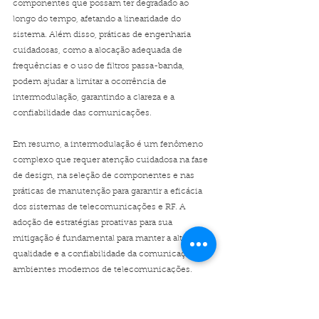
componentes que possam ter degradado ao 
longo do tempo, afetando a linearidade do 
sistema. Além disso, práticas de engenharia 
cuidadosas, como a alocação adequada de 
frequências e o uso de filtros passa-banda, 
podem ajudar a limitar a ocorrência de 
intermodulação, garantindo a clareza e a 
confiabilidade das comunicações.
Em resumo, a intermodulação é um fenômeno 
complexo que requer atenção cuidadosa na fase 
de design, na seleção de componentes e nas 
práticas de manutenção para garantir a eficácia 
dos sistemas de telecomunicações e RF. A 
adoção de estratégias proativas para sua 
mitigação é fundamental para manter a alta 
qualidade e a confiabilidade da comunicação em 
ambientes modernos de telecomunicações.
A prevenção da intermodulação requer uma 
abordagem proativa na seleção de equipamentos, 