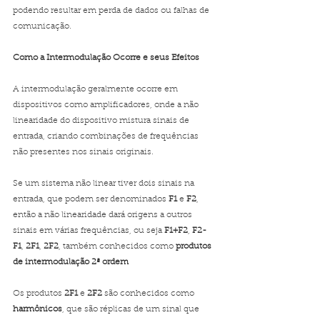
podendo resultar em perda de dados ou falhas de 
comunicação.
Como a Intermodulação Ocorre e seus Efeitos
A intermodulação geralmente ocorre em 
dispositivos como amplificadores, onde a não 
linearidade do dispositivo mistura sinais de 
entrada, criando combinações de frequências 
não presentes nos sinais originais.
Se um sistema não linear tiver dois sinais na 
entrada, que podem ser denominados 
F1
 e 
F2
, 
então a não linearidade dará origens a outros 
sinais em várias frequências, ou seja 
F1+F2
, 
F2-
F1
, 
2F1
, 
2F2
, também conhecidos como 
produtos 
de intermodulação 2ª ordem
Os produtos 
2F1
 e 
2F2
 são conhecidos como 
harmônicos
, que são réplicas de um sinal que 