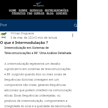
HOME
SOBRE
SERVIÇOS
REPRESENTAÇÕES
PRODUTOS
P&D
CURSOS
BLOG
CONTATO
Post
Willian Nogueira
8 de mar. de 2024
3 min de leitura
O que é Intermodulação ?
Intermodulação em Sistemas de 
Telecomunicações e RF: Uma Análise Detalhada
A intermodulação representa um desafio 
significativo em sistemas de telecomunicações 
e RF, surgindo quando dois ou mais sinais de 
frequências distintas interagem em um 
componente não linear, gerando frequências 
adicionais que podem interferir na comunicação 
eficaz. Essas frequências indesejadas, ou 
produtos de intermodulação, comprometem a 
integridade do sinal e a qualidade da transmissão, 