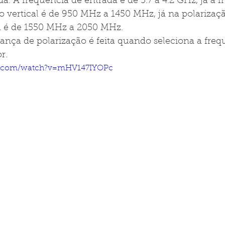
da. A frequência de entrada é de 3.7 a 4.2 GHz, já a 
o vertical é de 950 MHz a 1450 MHz, já na polarizaçã
a é de 1550 MHz a 2050 MHz.  
nça de polarização é feita quando seleciona a freq
r.  
e.com/watch?v=mHV147IYOPc