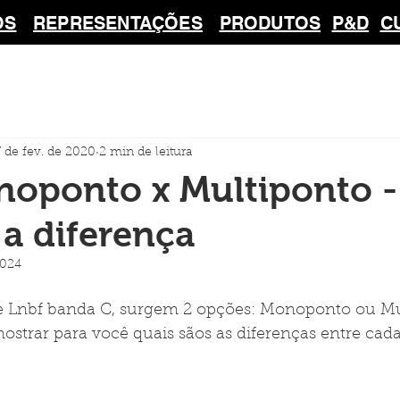
OS
REPRESENTAÇÕES
PRODUTOS
P&D
C
7 de fev. de 2020
2 min de leitura
noponto x Multiponto -
a diferença
2024
 Lnbf banda C, surgem 2 opções: Monoponto ou Mul
ostrar para você quais sãos as diferenças entre cada