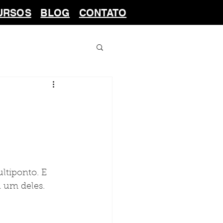
URSOS
BLOG
CONTATO
tiponto. E 
 um deles. 