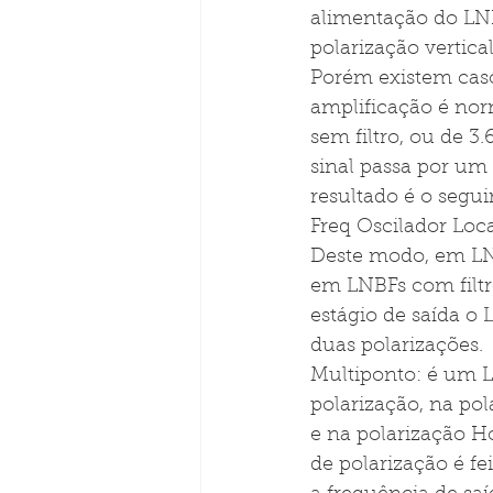
alimentação do LNB
polarização vertica
Porém existem caso
amplificação é no
sem filtro, ou de 3
sinal passa por um
resultado é o segui
Freq Oscilador Loca
Deste modo, em LNB
em LNBFs com filtr
estágio de saída o
duas polarizações. 
Multiponto: é um L
polarização, na pol
e na polarização Ho
de polarização é fe