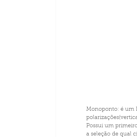
Monoponto: é um L
polarizações(vertic
Possui um primeiro
a seleção de qual c