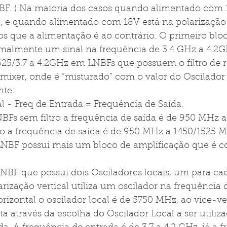
F. ( Na maioria dos casos quando alimentado com 1
l, e quando alimentado com 18V está na polarização 
s que a alimentação é ao contrário. O primeiro bloc
rmalmente um sinal na frequência de 3.4 GHz a 4.2
.625/3.7 a 4.2GHz em LNBFs que possuem o filtro de re
 mixer, onde é “misturado” com o valor do Oscilador 
nte: 
l - Freq de Entrada = Frequência de Saída. 
Fs sem filtro a frequência de saída é de 950 MHz a
o a frequência de saída é de 950 MHz a 1450/1525 
 LNBF possui mais um bloco de amplificação que é 
 
NBF que possui dois Osciladores locais, um para ca
arização vertical utiliza um oscilador na frequência
rizontal o oscilador local é de 5750 MHz, ao vice-ve
ita através da escolha do Oscilador Local a ser utili