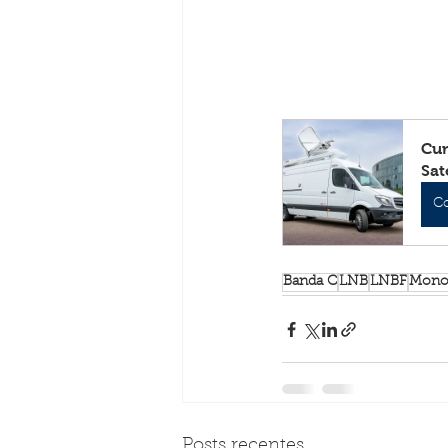
Cur
Sat
C
Banda C
LNB
LNBF
Mono
Posts recentes