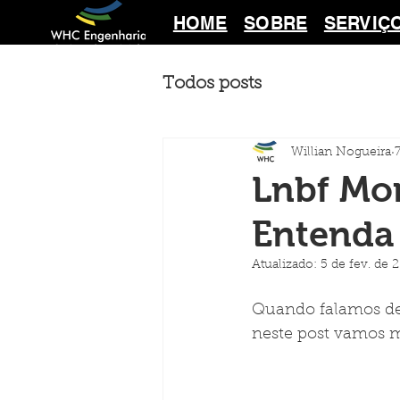
HOME
SOBRE
SERVIÇ
Todos posts
Willian Nogueira
Lnbf Mo
Entenda 
Atualizado:
5 de fev. de 
Quando falamos de
neste post vamos m