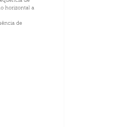
frequência de 
o horizontal a 
uência de 