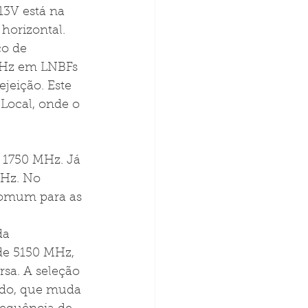
3V está na 
horizontal. 
o de 
GHz em LNBFs 
jeição. Este 
Local, onde o 
 1750 MHz. Já 
MHz. No 
comum para as 
da 
 de 5150 MHz, 
rsa. A seleção 
zado, que muda 