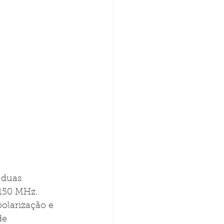
 duas 
5150 MHz. 
olarização e 
de 