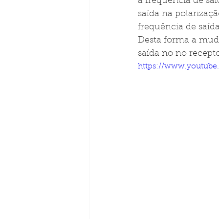
a frequência de saí
saída na polarizaçã
frequência de saíd
Desta forma a muda
saída no no recepto
https://www.youtub