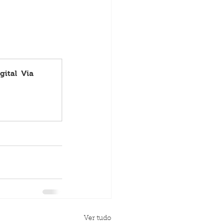
tal  Via 
Ver tudo