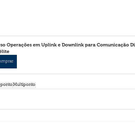
so Operações em Uplink e Downlink para Comunicação Digi
élite
omprar
ponto
Multiponto