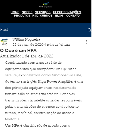
HOME
SOBRE
SERVIÇOS
REPRESENTAÇÕES
PRODUTOS
P&D
CURSOS
BLOG
CONTATO
Post
Willian Nogueira
28 de mai. de 2020
4 min de leitura
O Que é um HPA
Atualizado:
1 de abr. de 2022
Continuando com a nossa série de 
equipamentos que compõem um Uplink de 
satélite, explicaremos como funciona um HPA, 
do termo em inglês High Power Amplifier é um 
dos principais equipamentos no sistema de 
transmissão de sinais via satélite. Sendo as 
transmissões via satélite uma das responsáveis 
pelas transmissões de eventos ao vivo (como 
futebol, notícias), comunicação de dados e 
telefonia.
Um HPA é classificado de acordo com o 