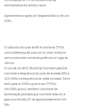
controladora no TWTA outdoor e ainda 
remotamente em ambos casos.
Apresentamos agora um diagrama básico de um 
SSPA.
O caminho do sinal de RF é similar ao TWTA 
com a diferença de usar um ou mais módulos 
semicondutores somando potência no lugar da 
válvula. 
O uso de um BUC (Block Up Conveter) permite 
converter a frequência do sinal de entrada (950 a 
1525 MHz) na frequência de saída utilizada. Serve 
tanto para os SSPAs quanto aos TWTAs.
Um SSPA possui também uma fonte de 
alimentação primária que converte rede AC e 
para uma tensão DC de aproximadamente 400 
Vdc. 