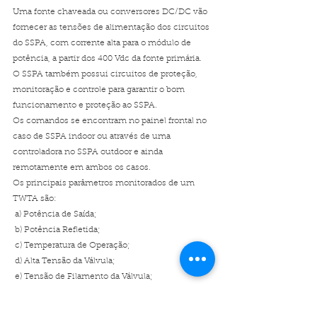
Uma fonte chaveada ou conversores DC/DC vão 
fornecer as tensões de alimentação dos circuitos 
do SSPA, com corrente alta para o módulo de 
potência, a partir dos 400 Vdc da fonte primária.
O SSPA também possui circuitos de proteção, 
monitoração e controle para garantir o bom 
funcionamento e proteção ao SSPA. 
Os comandos se encontram no painel frontal no 
caso de SSPA indoor ou através de uma 
controladora no SSPA outdoor e ainda 
remotamente em ambos os casos. 
Os principais parâmetros monitorados de um 
TWTA são: 
 a) Potência de Saída; 
 b) Potência Refletida;
 c) Temperatura de Operação;
 d) Alta Tensão da Válvula;
 e) Tensão de Filamento da Válvula; 
 f) Corrente de Helix da Válvula 
 Enquanto os principais parâmetros monitorados 