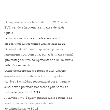
O diagrama apresentado é de um TWTA sem 
BUC, sendo a frequência entrada e de saída 
iguais. 
 Após o conector de entrada e, entre todos os 
dispositivos ativos temos um Isolador de RF. 
O Isolador de RF é um dispositivo passivo, 
ferromagnético, com duas portas (entrada e saída) 
que protege outros componentes de RF de sinais 
refletidos excessivos.
Outro componente é o módulo SSA, um pré-
amplificador em estado sólido com ganho 
variável. É o módulo responsável por entregar o 
sinal com a potência necessária para Válvula e 
por variar o ganho do HPA.
A Válvula TWT é quem garante a alta potência do 
sinal de saída. Possui ganho fixo de 
aproximadamente 50 dB. 