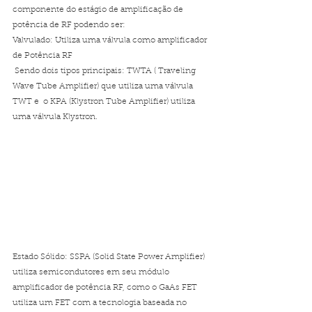
componente do estágio de amplificação de 
potência de RF podendo ser: 
Valvulado: Utiliza uma válvula como amplificador 
de Potência RF 
 Sendo dois tipos principais: TWTA ( Traveling 
Wave Tube Amplifier) que utiliza uma válvula 
TWT e  o KPA (Klystron Tube Amplifier) utiliza 
uma válvula Klystron. 
Estado Sólido: SSPA (Solid State Power Amplifier) 
utiliza semicondutores em seu módulo 
amplificador de potência RF, como o GaAs FET 
utiliza um FET com a tecnologia baseada no 