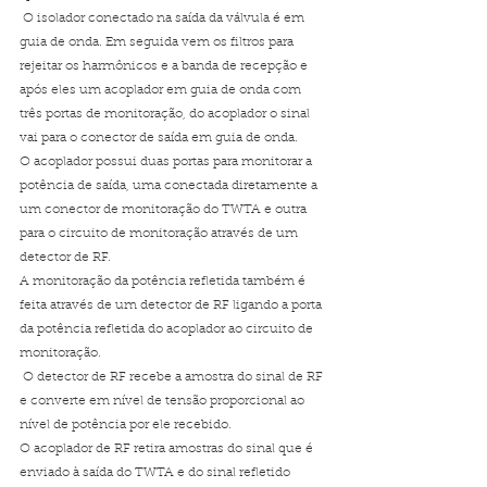
 O isolador conectado na saída da válvula é em 
guia de onda. Em seguida vem os filtros para 
rejeitar os harmônicos e a banda de recepção e 
após eles um acoplador em guia de onda com 
três portas de monitoração, do acoplador o sinal 
vai para o conector de saída em guia de onda. 
O acoplador possui duas portas para monitorar a 
potência de saída, uma conectada diretamente a 
um conector de monitoração do TWTA e outra 
para o circuito de monitoração através de um 
detector de RF. 
A monitoração da potência refletida também é 
feita através de um detector de RF ligando a porta 
da potência refletida do acoplador ao circuito de 
monitoração.
 O detector de RF recebe a amostra do sinal de RF 
e converte em nível de tensão proporcional ao 
nível de potência por ele recebido. 
O acoplador de RF retira amostras do sinal que é 
enviado à saída do TWTA e do sinal refletido 