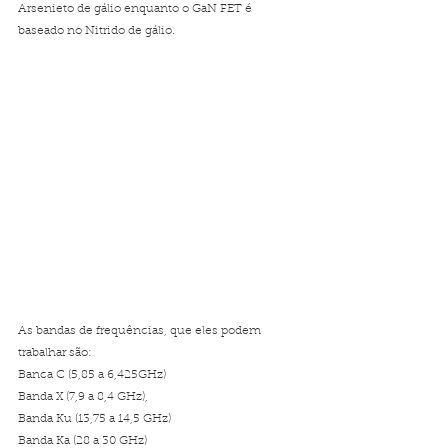
Arsenieto de gálio enquanto o GaN FET é 
baseado no Nitrido de gálio. 
As bandas de frequências, que eles podem 
trabalhar são: 
Banca C (5,85 a 6,425GHz)
Banda X (7,9 a 8,4 GHz), 
Banda Ku (13,75 a 14,5 GHz) 
Banda Ka (28 a 30 GHz)