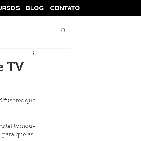
URSOS
BLOG
CONTATO
e TV
difusores que 
natel tornou-
 para que as 