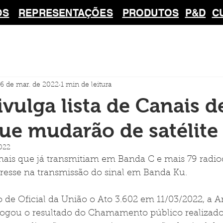
OS
REPRESENTAÇÕES
PRODUTOS
P&D
C
16 de mar. de 2022
1 min de leitura
ivulga lista de Canais d
ue mudarão de satélite
2022
anais que já transmitiam em Banda C e mais 79 radio
esse na transmissão do sinal em Banda Ku.
o de Oficial da União o Ato 3.602 em 11/03/2022, a A
ogou o resultado do Chamamento público realizado