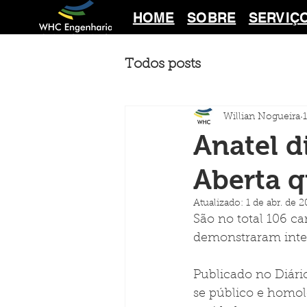
HOME
SOBRE
SERVIÇ
Todos posts
Willian Nogueira
Anatel d
Aberta q
Atualizado:
1 de abr. de 
São no total 106 c
demonstraram inter
Publicado no Diári
se público e homol