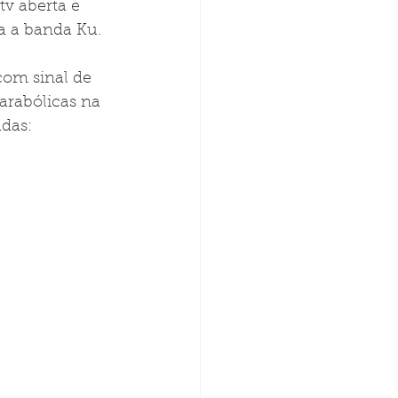
v aberta e 
a a banda Ku.
com sinal de 
arabólicas na 
adas: